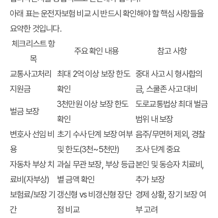
아래 표는 운전자보험 비교 시 반드시 확인해야 할 핵심 사항들을
요약한 것입니다.
체크리스트 항
주요 확인 내용
참고 사항
목
교통사고처리
최대 2억 이상 보장 한도
중대 사고 시 형사합의
지원금
확인
금, 스쿨존 사고 대비
3천만원 이상 보장 한도
도로교통법상 최대 벌금
벌금 보장
확인
범위 내 보장
변호사 선임 비
초기 수사 단계 보장 여부
음주/무면허 제외, 경찰
용
및 한도(3천~5천만)
조사 단계 중요
자동차 부상 치
과실 무관 보장, 부상 등급
본인 및 동승자 치료비,
료비(자부상)
별 금액 확인
추가 보장
보험료/보장 기
갱신형 vs 비갱신형 장단
경제 상황, 장기 보장 여
간
점 비교
부 고려