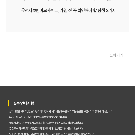
운전자보험비교사이트, 가입 전 꼭 확인해야 할 함정 3가지
놓치면 후회할 운전자보험, 비교사이트로 현명하게 선택하는 법
운전자보험 비교사이트, 이 팁만 알면 보험료 최대 30% 절약!
운전자보험비교사이트, 실제 사용자가 말하는 '이것' 때문에 가입했다!
돌아가기
운전자보험 다이렉트 vs 비교사이트, 나에게 맞는 가입 방법은?
운전자보험비교사이트 직접 써본 후기: 숨겨진 장단점 파헤치기
초보도 성공! 운전자보험비교사이트 120% 활용 보험료 절약 꿀팁
운전자보험비교사이트, 왜 꼭 이용해야 할까? 숨겨진 혜택 총정리
필수 안내사항
운전자보험비교사이트, 어떤 보장이 나에게 유리할까? 실속 분석
상기 내용은 (주)쇼엠인슈어런스의 의견이며, 계약체결에 따른 이익 또는 손실은 보험계약자 등에게 귀속됩니다.
(주)쇼엠인슈어런스 보험대리점(등록번호 제2025030014호)
운전자보험비교사이트, 2024년 최신 순위와 현명한 선택 가이드
보험계약자가 기존 보험계약을 해지하고 새로운 보험계약을 체결하는 과정에서
① 질병이력, 연령증가 등으로 가입이 거절되거나 보험료가 인상될 수 있습니다.
운전자보험 비교사이트, 왜 사용해야 할까요? 핵심 기능과 장점 완벽 
② 가입 상품에 따라 새로운 면책기간 적용 및 보장 제한 등 기타 불이익이 발생할 수 있습니다.