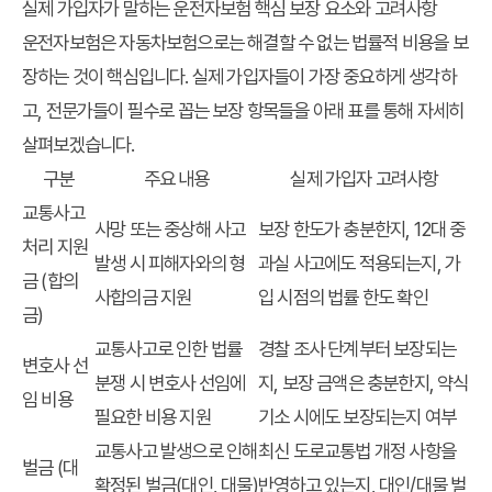
실제 가입자가 말하는 운전자보험 핵심 보장 요소와 고려사항
운전자보험은 자동차보험으로는 해결할 수 없는 법률적 비용을 보
장하는 것이 핵심입니다. 실제 가입자들이 가장 중요하게 생각하
고, 전문가들이 필수로 꼽는 보장 항목들을 아래 표를 통해 자세히
살펴보겠습니다.
구분
주요 내용
실제 가입자 고려사항
교통사고
사망 또는 중상해 사고
보장 한도가 충분한지, 12대 중
처리 지원
발생 시 피해자와의 형
과실 사고에도 적용되는지, 가
금 (합의
사합의금 지원
입 시점의 법률 한도 확인
금)
교통사고로 인한 법률
경찰 조사 단계부터 보장되는
변호사 선
분쟁 시 변호사 선임에
지, 보장 금액은 충분한지, 약식
임 비용
필요한 비용 지원
기소 시에도 보장되는지 여부
교통사고 발생으로 인해
최신 도로교통법 개정 사항을
벌금 (대
확정된 벌금(대인, 대물)
반영하고 있는지, 대인/대물 벌