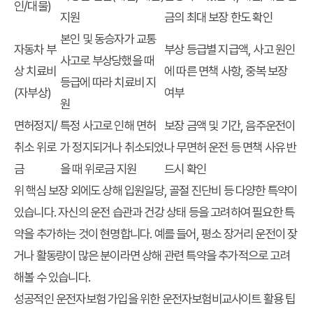
인/대물)
지원
금의 최대 보장 한도 확인
본인 및 동승자가 교통
자동차 부
부상 등급별 지급액, 사고 원인
사고로 부상당했을 때
상 치료비
에 따른 면책 사항, 중복 보장
등급에 따라 치료비 지
(자부상)
여부
원
면허정지/
특정 사고로 인해 면허
보장 금액 및 기간, 음주운전이
취소 위로
가 정지되거나 취소되었
나 무면허 운전 등 면책 사유 반
금
을 때 위로금 지원
드시 확인
위 핵심 보장 외에도 상해 입원일당, 골절 진단비 등 다양한 특약이
있습니다. 자신의 운전 습관과 건강 상태 등을 고려하여 필요한 특
약을 추가하는 것이 현명합니다. 예를 들어, 평소 장거리 운전이 잦
거나 활동량이 많은 분이라면 상해 관련 특약을 추가적으로 고려
해볼 수 있습니다.
성공적인 운전자보험 가입을 위한 운전자보험비교사이트 활용 팁