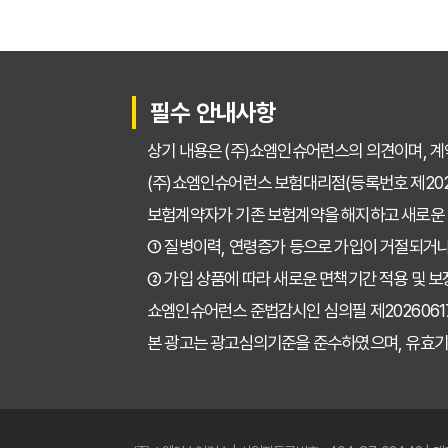
필수 안내사항
상기 내용은 (주)쇼엠인슈어런스의 의견이며, 계
(주)쇼엠인슈어런스 보험대리점(등록번호 제2025
보험계약자가 기존 보험계약을 해지하고 새로운
① 질병이력, 연령증가 등으로 가입이 거절되거나
② 가입 상품에 따라 새로운 면책기간 적용 및 보
쇼엠인슈어런스 준법감시인 심의필 제202606171671
본 광고는 광고심의기준을 준수하였으며, 유효기