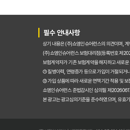
필수 안내사항
상기 내용은 (주)쇼엠인슈어런스의 의견이며, 계
(주)쇼엠인슈어런스 보험대리점(등록번호 제2025
보험계약자가 기존 보험계약을 해지하고 새로운
① 질병이력, 연령증가 등으로 가입이 거절되거나
② 가입 상품에 따라 새로운 면책기간 적용 및 보
쇼엠인슈어런스 준법감시인 심의필 제202606171671
본 광고는 광고심의기준을 준수하였으며, 유효기