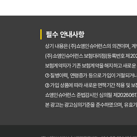
필수 안내사항
상기 내용은 (주)쇼엠인슈어런스의 의견이며, 계
(주)쇼엠인슈어런스 보험대리점(등록번호 제2025
보험계약자가 기존 보험계약을 해지하고 새로운
① 질병이력, 연령증가 등으로 가입이 거절되거나
② 가입 상품에 따라 새로운 면책기간 적용 및 보
쇼엠인슈어런스 준법감시인 심의필 제202606171671
본 광고는 광고심의기준을 준수하였으며, 유효기