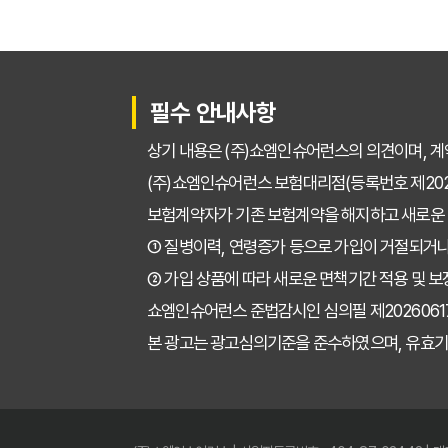
필수 안내사항
상기 내용은 (주)쇼엠인슈어런스의 의견이며, 계
(주)쇼엠인슈어런스 보험대리점(등록번호 제2025
보험계약자가 기존 보험계약을 해지하고 새로운
① 질병이력, 연령증가 등으로 가입이 거절되거나
② 가입 상품에 따라 새로운 면책기간 적용 및 보
쇼엠인슈어런스 준법감시인 심의필 제202606171671
본 광고는 광고심의기준을 준수하였으며, 유효기