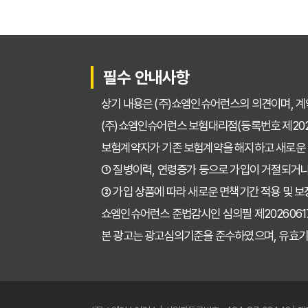
필수 안내사항
상기 내용은 (주)쇼엠인슈어런스의 의견이며, 계
(주)쇼엠인슈어런스 보험대리점(등록번호 제2025
보험계약자가 기존 보험계약을 해지하고 새로운
① 질병이력, 연령증가 등으로 가입이 거절되거나
② 가입 상품에 따라 새로운 면책기간 적용 및 보
쇼엠인슈어런스 준법감시인 심의필 제202606171671
본 광고는 광고심의기준을 준수하였으며, 유효기