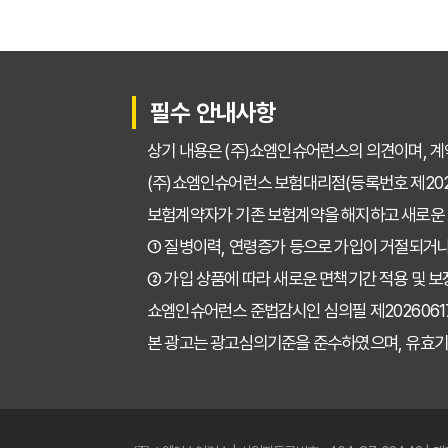
필수 안내사항
상기 내용은 (주)쇼엠인슈어런스의 의견이며, 계
(주)쇼엠인슈어런스 보험대리점(등록번호 제2025
보험계약자가 기존 보험계약을 해지하고 새로운
① 질병이력, 연령증가 등으로 가입이 거절되거나
② 가입 상품에 따라 새로운 면책기간 적용 및 보
쇼엠인슈어런스 준법감시인 심의필 제202606171671
본 광고는 광고심의기준을 준수하였으며, 유효기