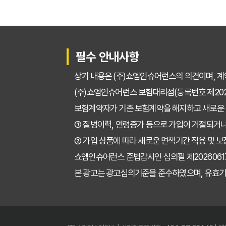
필수 안내사항
상기 내용은 (주)쇼엠인슈어런스의 의견이며, 계
(주)쇼엠인슈어런스 보험대리점(등록번호 제2025
보험계약자가 기존 보험계약을 해지하고 새로운
① 질병이력, 연령증가 등으로 가입이 거절되거나
② 가입 상품에 따라 새로운 면책기간 적용 및 보
쇼엠인슈어런스 준법감시인 심의필 제202606171671
본 광고는 광고심의기준을 준수하였으며, 유효기