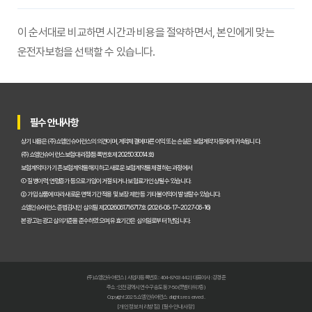
이 순서대로 비교하면 시간과 비용을 절약하면서, 본인에게 맞는
운전자보험을 선택할 수 있습니다.
필수 안내사항
상기 내용은 (주)쇼엠인슈어런스의 의견이며, 계약체결에 따른 이익 또는 손실은 보험계약자 등에게 귀속됩니다.
(주)쇼엠인슈어런스 보험대리점(등록번호 제2025030014호)
보험계약자가 기존 보험계약을 해지하고 새로운 보험계약을 체결하는 과정에서
① 질병이력, 연령증가 등으로 가입이 거절되거나 보험료가 인상될 수 있습니다.
② 가입 상품에 따라 새로운 면책기간 적용 및 보장 제한 등 기타 불이익이 발생할 수 있습니다.
쇼엠인슈어런스 준법감시인 심의필 제2026061716717호 (2026-06-17~2027-06-16)
본 광고는 광고심의기준을 준수하였으며, 유효기간은 심의일로부터 1년입니다.
(주)쇼엠인슈어런스 | 사업자등록번호 : 404-87-03442 | 대표이사 : 강경준
주소 : 인천광역시 연수구 송도동 7-50 (갯벌타워 7층)
Copyright 2025. 쇼엠인슈어런스 all rights reserved.
[개인정보처리방침]
[필수안내사항]