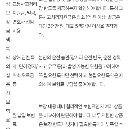
심
교통사고처리
장 한도를 제공하는지 확인해야 합니다. 특히 교
보
지원금, 벌금,
통사고처리지원금은 최소 1억 원 이상, 벌금은
장
변호사 선임
대인 3천만 원, 대물 5백만 원 이상을 권장합니
금
비용
다.
액
특
약
상해 관련 특
본인의 운전 습관(장거리 운전 빈도, 운전 경력,
의
약, 면허 정지/
사고 유무 등)과 발생 가능한 위험을 고려하여
실
취소 위로금
꼭 필요한 특약만 선택하고, 불필요한 특약은 제
용
등
외하여 보험료 부담을 줄여야 합니다.
성
보
보장 내용 대비 합리적인 보험료인지 여러 상품
험
월 납입 보험
을 비교하여 판단해야 합니다. 너무 저렴한 상품
료
료
은 보장 한도가 낮거나 필요한 특약이 부족할 수
수