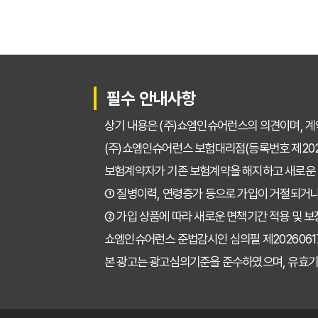
운전자보험 다이렉트 vs
운전자보험비교사이트 직
초보도 성공! 운전자보
필수 안내사항
운전자보험비교사이트, 
상기 내용은 (주)쇼엠인슈어런스의 의견이며, 계
운전자보험비교사이트, 
(주)쇼엠인슈어런스 보험대리점(등록번호 제2025
보험계약자가 기존 보험계약을 해지하고 새로운
운전자보험비교사이트, 
① 질병이력, 연령증가 등으로 가입이 거절되거나
운전자보험 비교사이트,
② 가입 상품에 따라 새로운 면책기간 적용 및 보
쇼엠인슈어런스 준법감시인 심의필 제202606171671
실제 사용자가 말하는 
본 광고는 광고심의기준을 준수하였으며, 유효기
2026 운전자보험 비
운전자보험 비교사이트 이