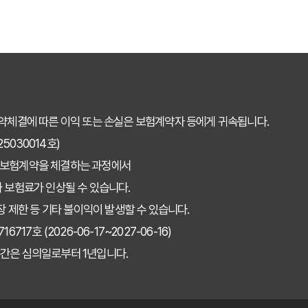
 비교사이트, 나에게 맞는 가입 방법은?
접 써본 후기: 숨겨진 장단점 파헤치기
험비교사이트 120% 활용 보험료 절약 꿀팁
왜 꼭 이용해야 할까? 숨겨진 혜택 총정리
약체결에 따른 이익 또는 손실은 보험계약자 등에게 귀속됩니다.
어떤 보장이 나에게 유리할까? 실속 분석
030014호)
 보험계약을 체결하는 과정에서
2024년 최신 순위와 현명한 선택 가이드
 보험료가 인상될 수 있습니다.
 왜 사용해야 할까요? 핵심 기능과 장점 완벽 정리
장 제한 등 기타 불이익이 발생할 수 있습니다.
7호 (2026-06-17~2027-06-16)
운전자보험 비교사이트! 내 보험료 줄인 솔직 후기
간은 심의일로부터 1년입니다.
교사이트: 주요 손해보험사 보장 항목별 비교 분석
용 시 절대 놓치지 말아야 할 '이것'! 가입 전 필수 확인사항