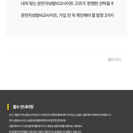
내게 맞는 운전자보험비교사이트 고르기: 현명한 선택을 위한 5가지 
운전자보험비교사이트, 가입 전 꼭 확인해야 할 함정 3가지
놓치면 후회할 운전자보험, 비교사이트로 현명하게 선택하는 법
운전자보험 비교사이트, 이 팁만 알면 보험료 최대 30% 절약!
운전자보험비교사이트, 실제 사용자가 말하는 '이것' 때문에 가입했다!
돌아가기
운전자보험 다이렉트 vs 비교사이트, 나에게 맞는 가입 방법은?
운전자보험비교사이트 직접 써본 후기: 숨겨진 장단점 파헤치기
초보도 성공! 운전자보험비교사이트 120% 활용 보험료 절약 꿀팁
운전자보험비교사이트, 왜 꼭 이용해야 할까? 숨겨진 혜택 총정리
필수 안내사항
운전자보험비교사이트, 어떤 보장이 나에게 유리할까? 실속 분석
상기 내용은 (주)쇼엠인슈어런스의 의견이며, 계약체결에 따른 이익 또는 손실은 보험계약자 등에게 귀속됩니다.
(주)쇼엠인슈어런스 보험대리점(등록번호 제2025030014호)
운전자보험비교사이트, 2024년 최신 순위와 현명한 선택 가이드
보험계약자가 기존 보험계약을 해지하고 새로운 보험계약을 체결하는 과정에서
① 질병이력, 연령증가 등으로 가입이 거절되거나 보험료가 인상될 수 있습니다.