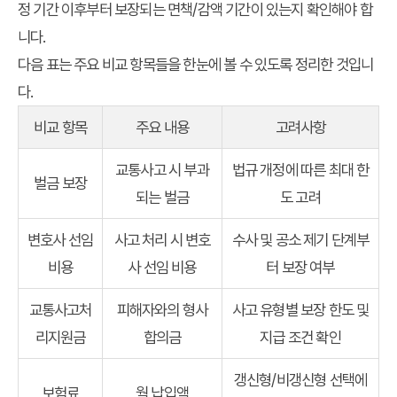
정 기간 이후부터 보장되는 면책/감액 기간이 있는지 확인해야 합
니다.
다음 표는 주요 비교 항목들을 한눈에 볼 수 있도록 정리한 것입니
다.
비교 항목
주요 내용
고려사항
교통사고 시 부과
법규 개정에 따른 최대 한
벌금 보장
되는 벌금
도 고려
변호사 선임
사고 처리 시 변호
수사 및 공소 제기 단계부
비용
사 선임 비용
터 보장 여부
교통사고처
피해자와의 형사
사고 유형별 보장 한도 및
리지원금
합의금
지급 조건 확인
갱신형/비갱신형 선택에
보험료
월 납입액