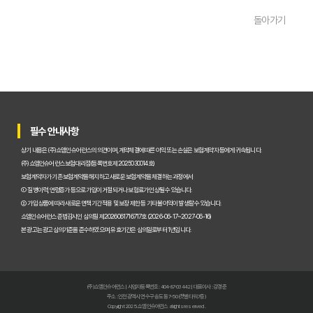
운전자보험비교사이트, 실제 사용자가 말하는 '이것' 때문에 가입했다!
돌아가기
운전자보험 다이렉트 vs 비교사이트, 나에게 맞는 가입 방법은?
운전자보험비교사이트 직접 써본 후기: 숨겨진 장단점 파헤치기
초보도 성공! 운전자보험비교사이트 120% 활용 보험료 절약 꿀팁
운전자보험비교사이트, 왜 꼭 이용해야 할까? 숨겨진 혜택 총정리
필수 안내사항
운전자보험비교사이트, 어떤 보장이 나에게 유리할까? 실속 분석
상기 내용은 (주)쇼엠인슈어런스의 의견이며, 계약체결에 따른 이익 또는 손실은 보험계약자 등에게 귀속됩니다.
(주)쇼엠인슈어런스 보험대리점(등록번호 제2025030014호)
운전자보험비교사이트, 2024년 최신 순위와 현명한 선택 가이드
보험계약자가 기존 보험계약을 해지하고 새로운 보험계약을 체결하는 과정에서
① 질병이력, 연령증가 등으로 가입이 거절되거나 보험료가 인상될 수 있습니다.
운전자보험 비교사이트, 왜 사용해야 할까요? 핵심 기능과 장점 완벽 
② 가입 상품에 따라 새로운 면책기간 적용 및 보장 제한 등 기타 불이익이 발생할 수 있습니다.
쇼엠인슈어런스 준법감시인 심의필 제2026061716717호 (2026-06-17~2027-06-16)
실제 사용자가 말하는 운전자보험 비교사이트! 내 보험료 줄인 솔직 후
본 광고는 광고심의기준을 준수하였으며, 유효기간은 심의일로부터 1년입니다.
2026 운전자보험 비교사이트: 주요 손해보험사 보장 항목별 비교 분
운전자보험 비교사이트 이용 시 절대 놓치지 말아야 할 '이것'! 가입 전
(주)쇼엠인슈어런스 | 사업자등록번호 : 404-87-03442 | 대표이사 : 강경준
주소 : 인천광역시 연수구 송도동 7-50 (갯벌타워 7층)
나에게 딱 맞는 운전자보험 찾기! 비교사이트 100% 활용 노하우 대방
Copyright 2025. 쇼엠인슈어런스 all rights reserved.